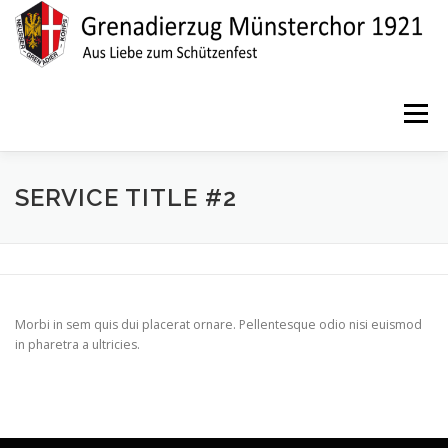
Zum
Inhalt
springen
Menü
SERVICE TITLE #2
Morbi in sem quis dui placerat ornare. Pellentesque odio nisi euismod
in pharetra a ultricies.